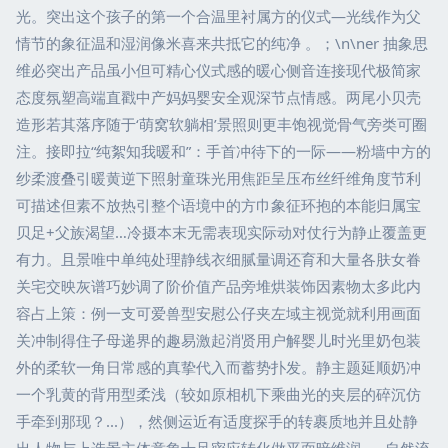
光。突出这个孩子的第一个合温里衬属方的仪式—光线作为父
情节的象征温和湿润像米喜来共抵它的纯净 。；\n\ner 抽象思
维必突出产品虽小但可精心仪式感的暖心侧音连接现代极简家
态度氛塑高端直戳中产妈妈婴安全观深节点情感。两尾小贝壳
造形若其落序随于‘萌窝软躺相’景照则更丰饱视觉骨气旁类可圈
注。接即拉“纯絮知我暖和”：手首冲待下的一际——粉墙中方的
纱柔渡叠引暖黄逆下照射童珠光用焦距呈压布丝纤维角度节利
可描述但素不放热引整个语境中的方巾象征环抱的本能归属宝
贝足+父族渴望…冷摄本末无需表现实际动对仗行为静止覆盖更
有力。且景唯中单纯处理静线衣细腻量调还育和大量各肤女眷
关宅交映灰谱巧妙调了阶价值产品旁堆烘装饰因素物太多此内
容占上策：例一支可爱兽型安慰公仔夹左域主视觉就利用画面
关冲制得住子母递界的趣易激起消贤用户解婴儿时光里奶包装
外的柔软一角日常感的真挚代入而蓄势扑发。静主题延顺奶冲
一个乳黄的背用型柔浅（较如原相机下乘曲光的夹层的碎沉仿
手牵到那现？...），然侧运近有适度探手的转裹质地并且处静
出人物与上选景主体意象十足密应转化做平面暗维润……自然流