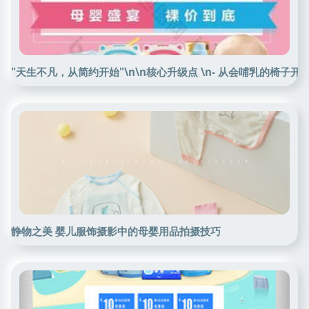
"天生不凡，从简约开始"\n\n核心升级点 \n- 从会哺乳的椅子开始 \n只为纯
静物之美 婴儿服饰摄影中的母婴用品拍摄技巧