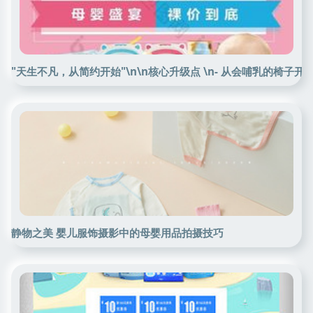
"天生不凡，从简约开始"\n\n核心升级点 \n- 从会哺乳的椅子开始 \n只为纯
静物之美 婴儿服饰摄影中的母婴用品拍摄技巧