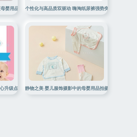
证母婴用品科学先进生产力
个性化与高品质双驱动 嗨淘纸尿裤强势突围母婴市场
点 \n- 从会哺乳的椅子开始 \n只为纯粹舒适\nAll-in-one simpli
静物之美 婴儿服饰摄影中的母婴用品拍摄技巧