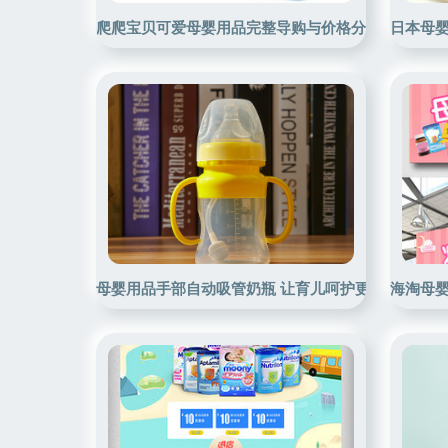
爬爬宝贝可爱母婴用品完整导购与价格分析
日本母婴
母婴用品手部自动吸管奶瓶 让育儿呵护更进一步
海淘母婴